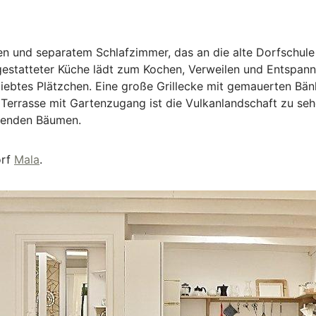
en und separatem Schlafzimmer, das an die alte Dorfschul
estatteter Küche lädt zum Kochen, Verweilen und Entspanne
liebtes Plätzchen. Eine große Grillecke mit gemauerten Bän
errasse mit Gartenzugang ist die Vulkanlandschaft zu sehe
denden Bäumen.
orf
Mala
.