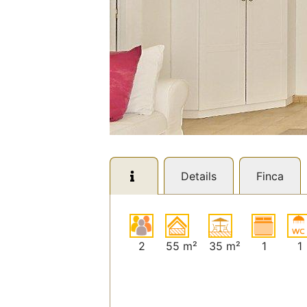
Details
Finca
2
55 m²
35 m²
1
1